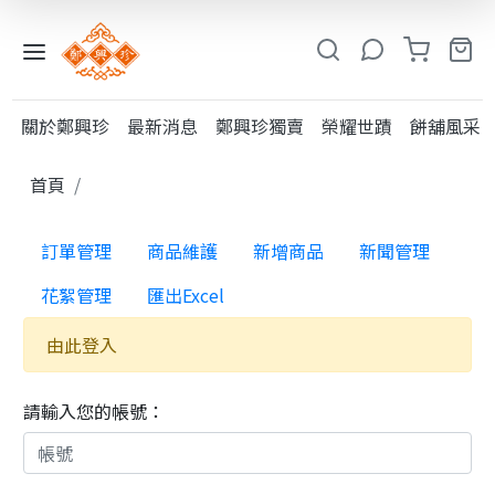
入
小
關於鄭興珍
最新消息
鄭興珍獨賣
榮耀世蹟
餅舖風采
鳳
系
首頁
列
訂單管理
商品維護
新增商品
新聞管理
糕
類
花絮管理
匯出Excel
粩
由此登入
類
其
請輸入您的帳號：
他
酥