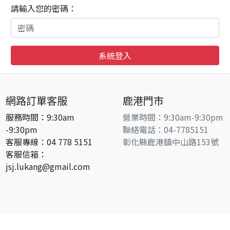
餅
請輸入您的密碼：
古
早
味
系統登入
食
の
記
網路訂單客服
鹿港門市
憶
服務時間：9:30am
營業時間：9:30am-9:30pm
中
-9:30pm
聯絡電話：04-7785151
客服專線：04 778 5151
彰化縣鹿港鎮中山路153號
秋
客服信箱：
禮
jsj.lukang@gmail.com
賞
系
列