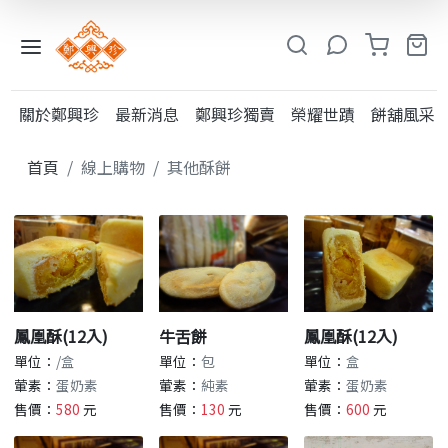
入
小
關於鄭興珍
最新消息
鄭興珍獨賣
榮耀世蹟
餅舖風采
鳳
系
首頁
線上購物
其他酥餅
列
糕
類
粩
類
鳳凰酥(12入)
牛舌餅
鳳凰酥(12入)
單位：
/盒
單位：
包
單位：
盒
其
葷素：
蛋奶素
葷素：
純素
葷素：
蛋奶素
他
售價：
580
元
售價：
130
元
售價：
600
元
酥