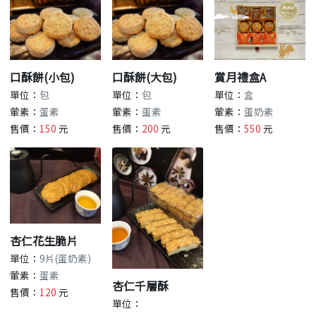
餅
古
早
味
賞月禮盒A
口酥餅(小包)
口酥餅(大包)
食
單位：
盒
單位：
包
單位：
包
の
葷素：
蛋奶素
葷素：
蛋素
葷素：
蛋素
記
售價：
550
元
售價：
150
元
售價：
200
元
憶
中
秋
禮
賞
杏仁花生脆片
系
單位：
9片(蛋奶素)
列
葷素：
蛋素
杏仁千層酥
售價：
120
元
單位：