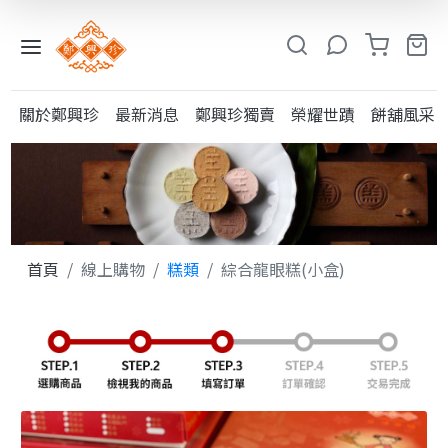
入
小
關於鄭興珍
最新消息
鄭興珍獨賣
榮耀世蹟
餅舖風采
鳳
系
列
糕
類
首頁
線上購物
糕類
綜合龍眼糕(小盒)
粩
類
其
他
酥