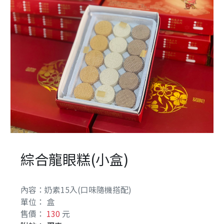
餅
古
早
味
食
の
記
憶
中
秋
禮
綜合龍眼糕(小盒)
賞
系
內容：奶素15入(口味隨機搭配)
列
單位： 盒
售價：
130
元