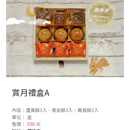
餅
古
早
味
食
の
記
憶
中
秋
禮
賞月禮盒A
賞
系
內容：蛋黃酥3入、黑金酥3入、鳳黃酥3入
列
單位： 盒
售價：
550
元