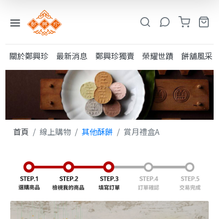
入
小
關於鄭興珍
最新消息
鄭興珍獨賣
榮耀世蹟
餅舖風采
鳳
系
列
糕
類
首頁
線上購物
其他酥餅
賞月禮盒A
粩
類
其
他
酥