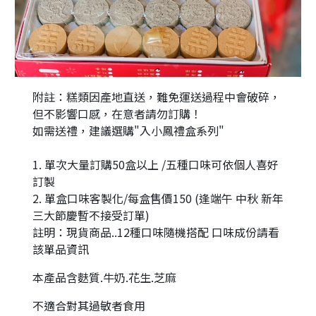
附註：糕類因產地直送，難免運送過程中會破碎，
但不影響口感，在意者請勿訂購！
如需送禮，建議選購"入小鳳禮盒系列"
1. 單次大量訂購50盒以上 /五種口味可依個人喜好
訂製
2. 單盒口味客製化/每盒售價150 (逢端午 中秋 新年
三大節慶暫不接受訂單)
註明：現貨商品..12種口味隨機搭配 口味成份請看
該單品資訊
本產品含麩質.牛奶.花生.芝麻
不適合對其過敏者食用