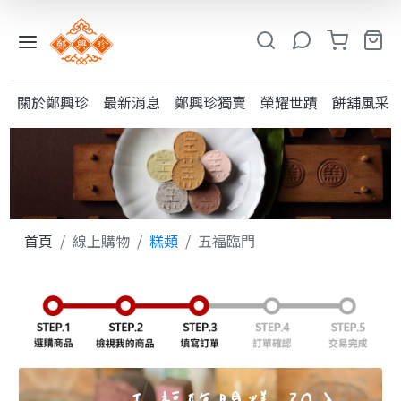
入
小
關於鄭興珍
最新消息
鄭興珍獨賣
榮耀世蹟
餅舖風采
鳳
系
列
糕
類
首頁
線上購物
糕類
五福臨門
粩
類
其
他
酥