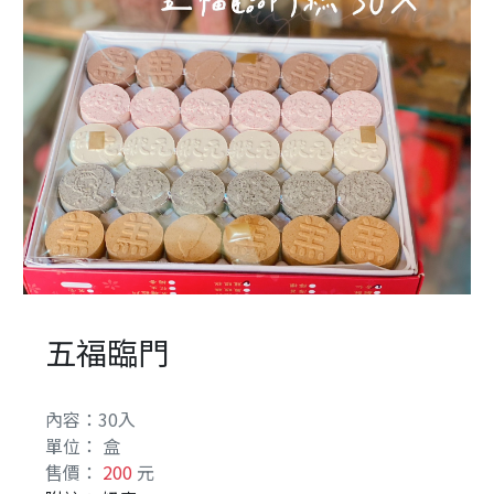
餅
古
早
味
食
の
記
憶
中
秋
禮
五福臨門
賞
系
內容：30入
列
單位： 盒
售價：
200
元