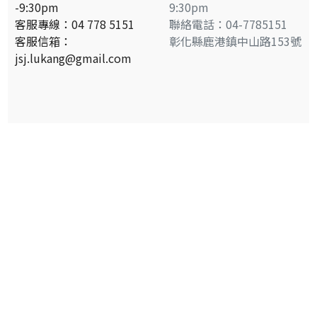
餅
-9:30pm
9:30pm
客服專線：04 778 5151
聯絡電話：04-7785151
古
客服信箱：
彰化縣鹿港鎮中山路153號
早
jsj.lukang@gmail.com
味
食
の
記
憶
中
秋
禮
賞
系
列