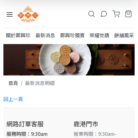
入
小
關於鄭興珍
最新消息
鄭興珍獨賣
榮耀世蹟
餅舖風采
鳳
系
列
糕
類
首頁
最新消息明細
粩
回上一頁
類
其
他
網路訂單客服
鹿港門市
酥
服務時間：9:30am
營業時間：9:30am-